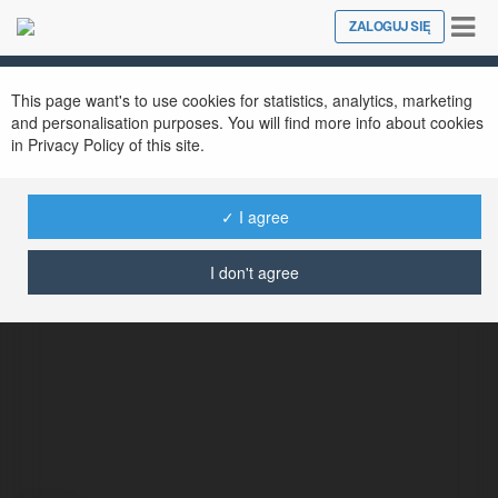
Tog
ZALOGUJ SIĘ
Close
nav
This page want's to use cookies for statistics, analytics, marketing
and personalisation purposes. You will find more info about cookies
in Privacy Policy of this site.
✓ I agree
duong hoang
@dulich56259
I don't agree