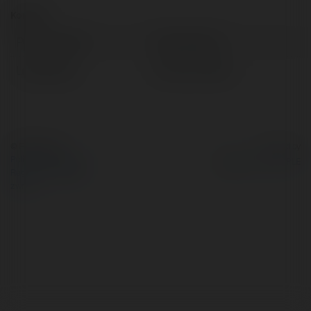
Kontakt:
Pełna nazwa:
duong hoang
Lokalizacja:
Ha Noi, Vietnam
© Ekademia.pl
Powered by
Polityka Prywatności
Regulamin
|
Zażądaj
zwrotu