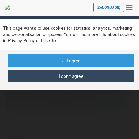
Tog
ZALOGUJ SIĘ
Close
nav
This page want's to use cookies for statistics, analytics, marketing
and personalisation purposes. You will find more info about cookies
in Privacy Policy of this site.
Du 88
@du88
✓ I agree
I don't agree
DU88 – Nhà cái cá cược hàng đầu Việt Nam,
nổi bật với đa dạng trò chơi casino, đá gà
trực tuyến và thể thao cùng tỷ lệ…
więcej