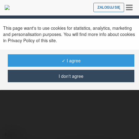
Tog
ZALOGUJ SIĘ
Close
nav
This page want's to use cookies for statistics, analytics, marketing
and personalisation purposes. You will find more info about cookies
in Privacy Policy of this site.
✓ I agree
Donald Glinkowski
@donaldglinkowski
I don't agree
Kontakt: