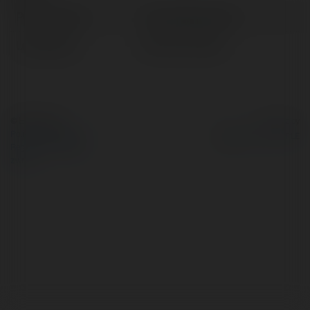
Pełna nazwa:
Donald Glinkowski
Lokalizacja:
Żuromin, Poland
© Ekademia.pl
Powered by
Polityka Prywatności
Regulamin
|
Zażądaj
zwrotu