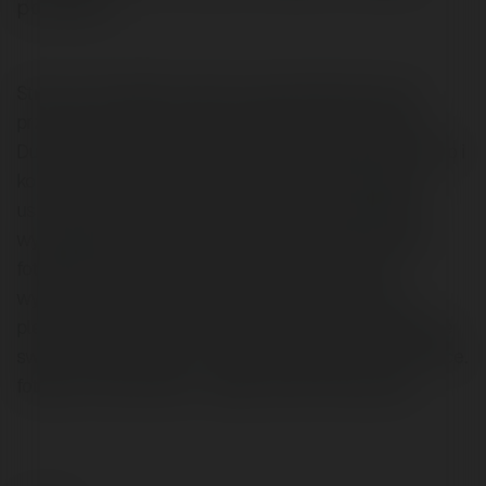
portfolio i…
Strona to kompletny zakres usług fotograficznych
przeznaczonych do poszczególnych grup klientów.
Duże doświadczenie artysty fotografa, bogate portfolio i
konkurencyjne ceny to pewność najwyższej jakości
usług, które spełnią oczekiwania także najbardziej
wymagających klientów. W ofercie profesjonalnego
fotografa znajdują się fotografie ślubne i dla par,
wykonywane zarówno w pomieszczeniach, jak i w
plenerze. Doświadczony fotograf Warszawa wykonuje
swoje usługi nie tylko w stolicy, ale także w całej Polsce.
fotograf mazowieckie - zdjęcia ślubne Warszawa