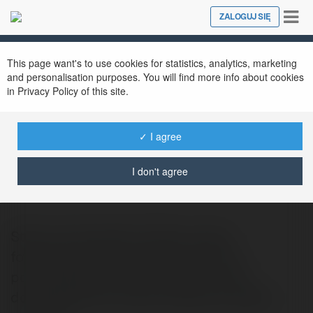
Tog
ZALOGUJ SIĘ
Close
nav
This page want's to use cookies for statistics, analytics, marketing
and personalisation purposes. You will find more info about cookies
in Privacy Policy of this site.
✓ I agree
Jason Hutchinson
@dobroslawabanki
I don't agree
Strona to kompletny zakres usług
fotograficznych przeznaczonych do
poszczególnych grup klientów. Duże
doświadczenie artysty fotografa, bogate