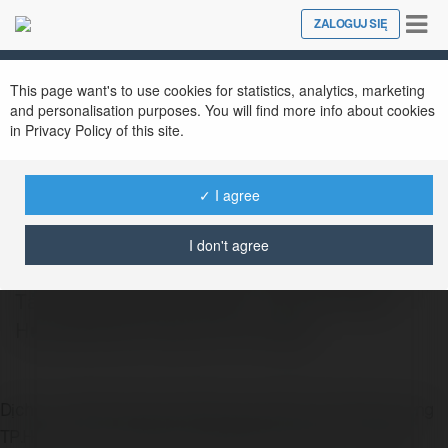
Tog
ZALOGUJ SIĘ
Close
nav
This page want's to use cookies for statistics, analytics, marketing
and personalisation purposes. You will find more info about cookies
in Privacy Policy of this site.
Dịch vụ chuyển nhà Thành Hưng
@dichvuthanhhungsaigon
✓ I agree
I don't agree
Dịch vụ chuyển nhà, văn phòng trọn gói Taxi
Tải Thành Hưng TP.HCM - Taxi Tải Thành
Hưng Sài Gòn | Gọi là có xe ngay
Dịch vụ chuyển nhà, văn phòng trọn gói Taxi Tải Thành Hưng
TP.HCM - Taxi Tải Thành Hưng Sài Gòn | Gọi là có xe ngay