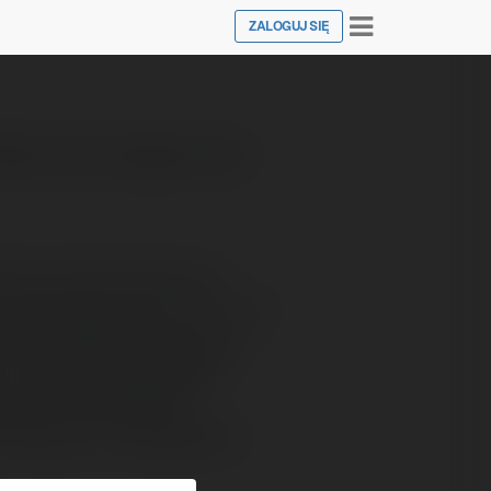
Toggle
ZALOGUJ SIĘ
navigation
ành cho cả người chơi
 chơi mới lẫn thành viên
ự kiện tặng quà theo mùa – tất
VIP tại DF999 với nhiều cấp
 cái thông thường.#DF999
in liên hệ:Website:
16 Ng. 31 P. Lương Khánh