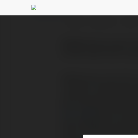
df999gamescom
@df
PROFIL
PRODUKTY
BLOG
DF999 thường xuyên tổ 
mới lẫn thành viên trung
DF999 thường xuyên tổ chức c
trung thành. Từ gói thưởng nạ
cả đều được thiết kế để giúp n
bậc ưu đãi đặc biệt cũng là đi
NhaCaiDF999
CasinoTrucTuye
https://df999games.com/Emai
Thiện, Tương Mai, Hai Bà Trưng