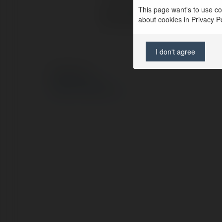
This page want's to use coo
Strona WWW:
about cookies in Privacy Pol
I don't agree
© Ekademia.pl
Polityka Prywatności
Regulamin
|
Zażądaj zwrotu