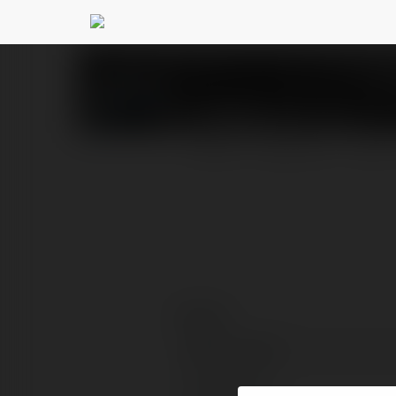
DF999 art
@df999art
PROFIL
PRODUKTY
BLOG
Kontakt:
Pełna nazwa:
Lokalizacja: