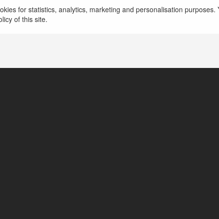
kies for statistics, analytics, marketing and personalisation purposes. Y
https://df999.art/
icy of this site.