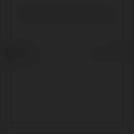
Brak widzialnych wpisów w tym miejscu.
© Ekademia.pl
Powered by
Polityka Prywatności
Regulamin
|
Zażądaj
zwrotu