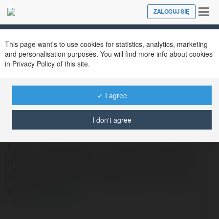
Tog
ZALOGUJ SIĘ
Close
nav
This page want's to use cookies for statistics, analytics, marketing
and personalisation purposes. You will find more info about cookies
in Privacy Policy of this site.
✓ I agree
detwi detwi
@detwidetwi
I don't agree
https://detektywi.pl - Na pewno detektywi
pomogą w każdym problemie. Dzięki nim
przede wszystkim dowiedzą się Państwo
prawdy.
więcej