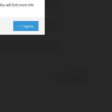
ou will find more info
✓ I agree
Powered by