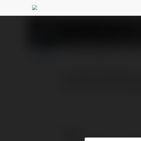
Đêm Nay Live Bóng
PROFIL
PRODUKTY
BLOG
DemNayLiveBongDa là nền 
lịch thi đấu và các thông
Kontakt: