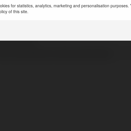
êm Nay Live Bóng Đá
kies for statistics, analytics, marketing and personalisation purposes. Y
icy of this site.
ận 5, TP. Hồ Chí, Vietnam
tps://demnaylivebongda.me/
emnaylivebong1
ttps://www.facebook.com/demnaylivebongda1/