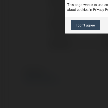
Pełna nazwa:
Đ
This page want's to use coo
about cookies in Privacy Pol
Lokalizacja:
Qu
Strona WWW:
ht
I don't agree
X/Twitter:
d
Facebook:
h
© Ekademia.pl
Polityka Prywatności
Regulamin
|
Zażądaj zwrotu