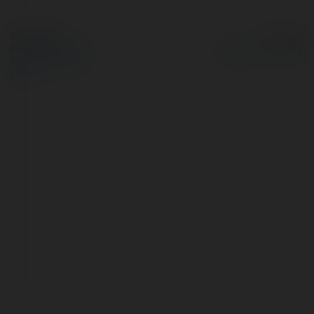
© Ekademia.pl
Powered by
Polityka Prywatności
Regulamin
|
Zażądaj
zwrotu