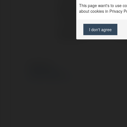
This page want's to use coo
Strona WWW:
ht
about cookies in Privacy Pol
X/Twitter:
ht
I don't agree
Facebook:
ht
© Ekademia.pl
Polityka Prywatności
Regulamin
|
Zażądaj zwrotu