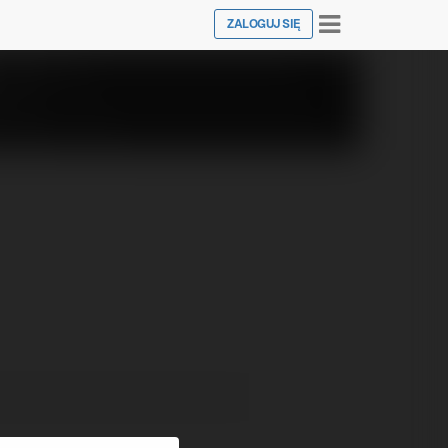
Toggle
ZALOGUJ SIĘ
navigation