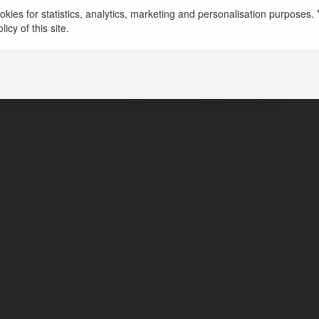
kies for statistics, analytics, marketing and personalisation purposes. Y
tps://debet.dance/
icy of this site.
tpstwittercomdebetdancevn
tps://www.facebook.com/https://debet.dance/