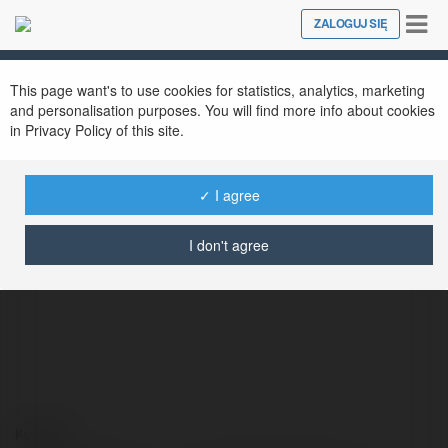
Tog
ZALOGUJ SIĘ
Close
nav
This page want's to use cookies for statistics, analytics, marketing
and personalisation purposes. You will find more info about cookies
in Privacy Policy of this site.
✓ I agree
Annemay Tenney
@deantenney
I don't agree
Kontakt: