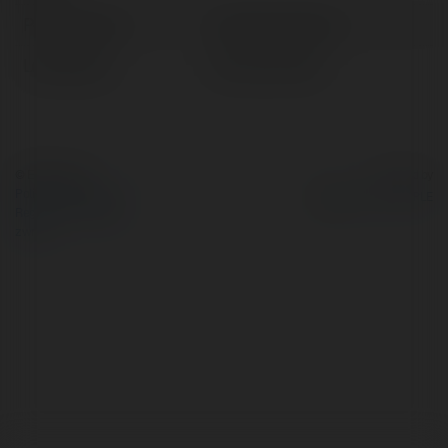
Pełna nazwa:
Annemay Tenney
Lokalizacja:
Kunów, Poland
© Ekademia.pl
Powered by
Polityka Prywatności
Regulamin
|
Zażądaj
zwrotu