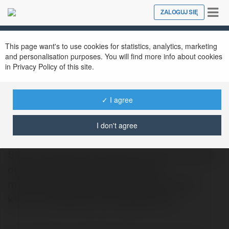
Tog
ZALOGUJ SIĘ
Close
nav
This page want's to use cookies for statistics, analytics, marketing
and personalisation purposes. You will find more info about cookies
in Privacy Policy of this site.
✓ I agree
Deals Bay
@dealsbayyy
I don't agree
Strona Dealsbay udostępnia treści na temat
ogólnej, budowlanej, finansowej i
motoryzacyjnej. Innowacyjne informacje,
które z ciekawością przeglądniesz.…