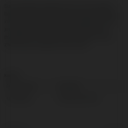
Strona Dealsbay udostępnia treści na temat ogólnej,
budowlanej, finansowej i motoryzacyjnej. Innowacyjne
informacje, które z ciekawością przeglądniesz. Portal
jest ciągle uzupełniany o nowatorską treść. Portal
przygotowany na miarę XXI wieku. Odwiedź stronę i
zapoznaj się z publikacjami. Nie czekaj!
Kontakt:
Pełna nazwa:
Deals Bay
Lokalizacja:
Warszawa, Poland