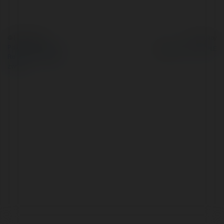
© Ekademia.pl
Powered by
Polityka Prywatności
Regulamin
|
Zażądaj
zwrotu