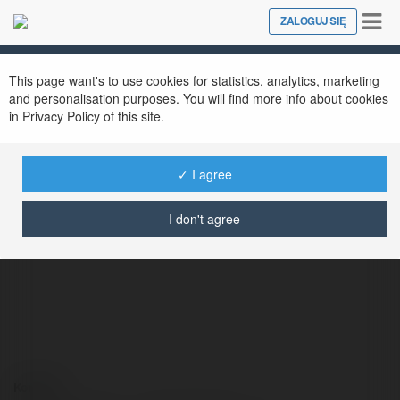
Tog
ZALOGUJ SIĘ
Close
nav
This page want's to use cookies for statistics, analytics, marketing
and personalisation purposes. You will find more info about cookies
in Privacy Policy of this site.
✓ I agree
Daniel Tatara
@danieltatara
I don't agree
Kontakt: