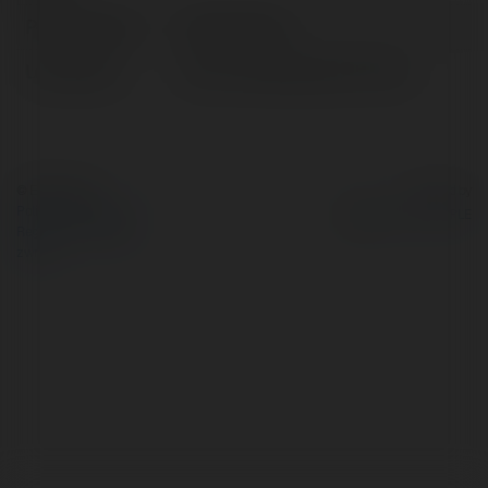
Pełna nazwa:
Daniel Tatara
Lokalizacja:
Koźmin Wielkopolski, Poland
© Ekademia.pl
Powered by
Polityka Prywatności
Regulamin
|
Zażądaj
zwrotu