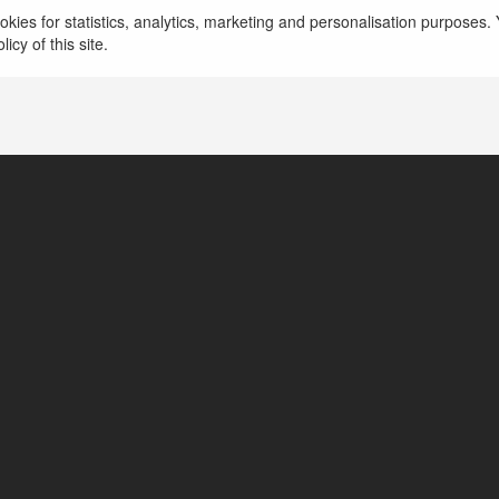
kies for statistics, analytics, marketing and personalisation purposes. Y
https://w88iso.com/
icy of this site.