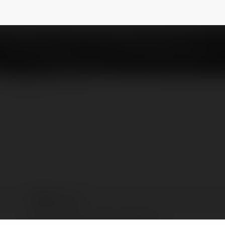
8
NEWSLETTER
W88iso com
50 Nguyễn Hữu Thọ, P, Vietnam