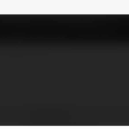
agadaga8fun
NEWSLETTER
DAGA DAGA8.FUN
Hà Nội, Việt Nam, Vietnam