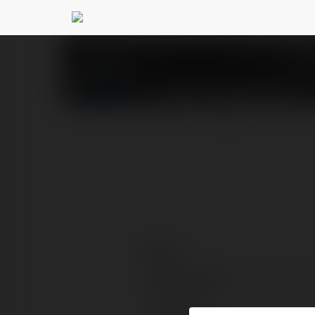
DAGA DAGA8.FUN
@d
PROFIL
PRODUKTY
BLOG
Kontakt:
Pełna nazwa:
Lokalizacja: