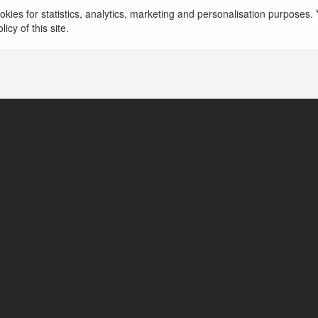
kies for statistics, analytics, marketing and personalisation purposes. Y
https://daga8.fun/
icy of this site.