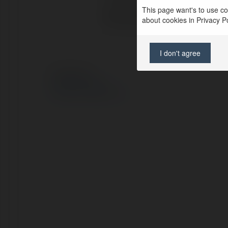
This page want's to use coo
Strona WWW:
about cookies in Privacy Pol
I don't agree
© Ekademia.pl
Polityka Prywatności
Regulamin
|
Zażądaj zwrotu