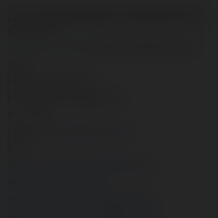
Daf.us
2024 là sòng bạc thể thao di động nổi tiếng ở Ấn Độ.
Rất nhiều mã khuyến mãi thưởng và các liên kết mới chính thức
trực tuyến 24x7.
dafabet
#
downloaddafabet
dafabetofficialdafabetofficialorg
Liên hệ:
Điện thoại
: 09895678777
Email
: dafabetofficialorg@gmail.com
Vị trí
: Ấn Độ
Trang web
:
https://dafabet-official.org/
Xã hội:
https://www.facebook.com/dafabetofficialorg
https://twitter.com/dafabetapp
https://www.pinterest.com/dafabetofficialorg/
https://www.youtube.com/@dafabetofficialorg