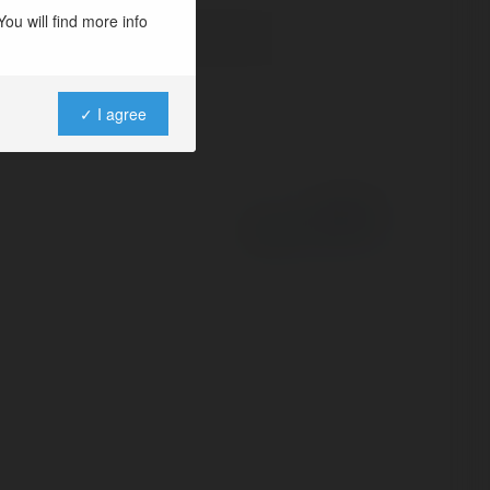
ou will find more info
✓ I agree
Powered by