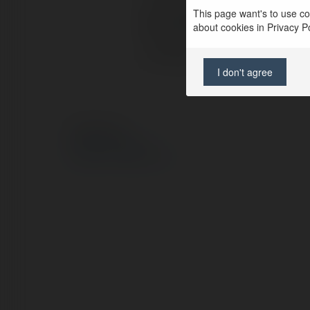
This page want's to use coo
Strona WWW:
about cookies in Privacy Pol
X/Twitter:
I don't agree
© Ekademia.pl
Polityka Prywatności
Regulamin
|
Zażądaj zwrotu