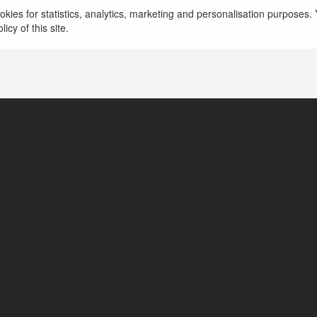
kies for statistics, analytics, marketing and personalisation purposes. Y
https://dafabet.green/
icy of this site.
httpstwittercomdafabetgreen