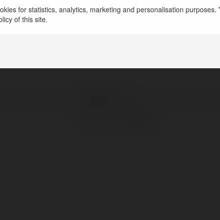
kies for statistics, analytics, marketing and personalisation purposes. Y
icy of this site.
ống Đa, Quy Nhơn, Bình Định, Vietnam
DA88 nhacai
Bình Định, Vietnam