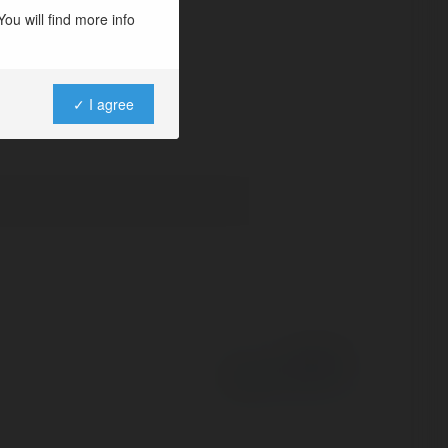
ou will find more info
✓ I agree
Powered by