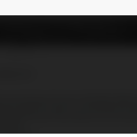
edulich
NEWSLETTER
odalat.com/
m cá cược đa dạng, chính sách ưu đãi hấp dẫn, Da88 nh
đam mê giải trí trực tuyến. Từ cá cược thể thao, xổ số 
 Da88 đang chứng minh được tiếng nói của mình trong t
 Việt Nam.
-otodalat.com/