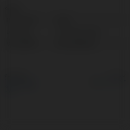
Kontakt:
Pełna nazwa:
DA 88
Lokalizacja:
Hồ Chí Minh, Vietnam
Strona WWW:
https://da88.help/
© Ekademia.pl
Powered by
Polityka Prywatności
Regulamin
|
Zażądaj
zwrotu