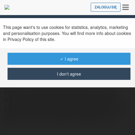
Tog
ZALOGUJ SIĘ
Close
nav
This page want's to use cookies for statistics, analytics, marketing
and personalisation purposes. You will find more info about cookies
in Privacy Policy of this site.
✓ I agree
DA88 DA88i.net
@da88da88inet
I don't agree
DA88 là nền tảng đổi thưởng trực tuyến
được lựa chọn hàng đầu, bởi những sản
phẩm cược chất lượng như thể thao, casino,
game bài, xổ số,... Ngoài ra DA88 còn có