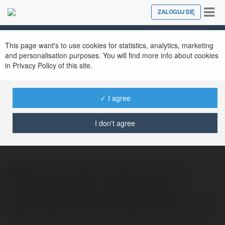
Tog
ZALOGUJ SIĘ
Close
nav
This page want's to use cookies for statistics, analytics, marketing
and personalisation purposes. You will find more info about cookies
in Privacy Policy of this site.
✓ I agree
Cwin official
@cwinofficial
I don't agree
Nhà cái CWIN Sân chơi hiện đang có số
lượng thành viên cao vượt trội lên tới
500.000 nhờ vào các chính sách, dịch vụ và
khuyến mãi đẳng cấp. Nếu anh em chưa hiể