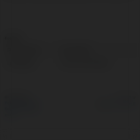
Kontakt:
Pełna nazwa:
Cwin official
Lokalizacja:
Hồ chí minh, Vietnam
© Ekademia.pl
Powered by
Polityka Prywatności
Regulamin
|
Zażądaj
zwrotu