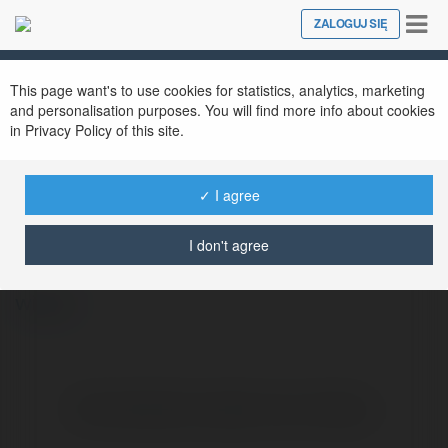
Tog
ZALOGUJ SIĘ
Close
nav
This page want's to use cookies for statistics, analytics, marketing
and personalisation purposes. You will find more info about cookies
in Privacy Policy of this site.
✓ I agree
CWIN Casino
@cwincasino
I don't agree
więcej
Brak widzialnych wpisów w tym miejscu.