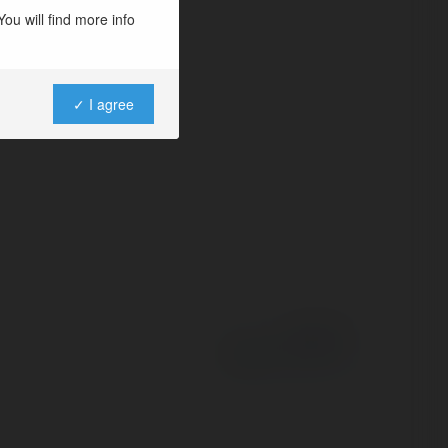
n hàng đầu Việt
ou will find more info
casa@gmail.com
✓ I agree
Powered by