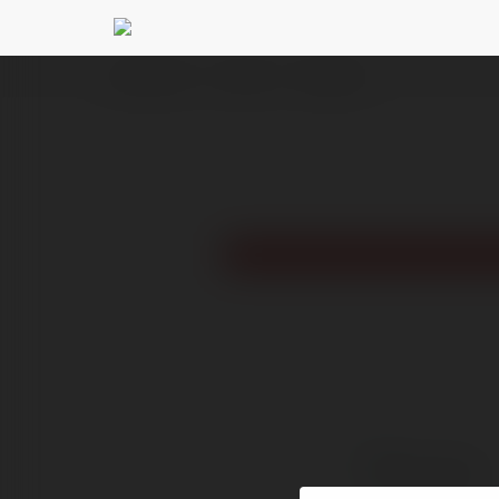
Ekademia.pl
cwin casa
Newsletter