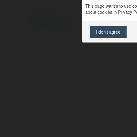
This page want's to use coo
about cookies in Privacy Pol
© Ekademia.pl
Polityka Prywatności
Regulamin
|
Zażądaj zwrotu
I don't agree