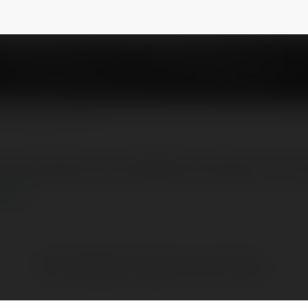
in666cwin666
NEWSLETTER
nh nổi bật của Cwin666 là hệ thống trò chơi
ęcej
Brak widzialnych wpisów w tym miejscu.