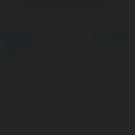
Brak widzialnych wpisów w tym miejscu.
© Ekademia.pl
Powered by
Polityka Prywatności
Regulamin
|
Zażądaj
zwrotu