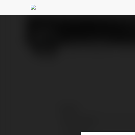
Conor Mayert
@conormay
PROFIL
PRODUKTY
BLOG
Kontakt:
Pełna nazwa:
Lokalizacja: