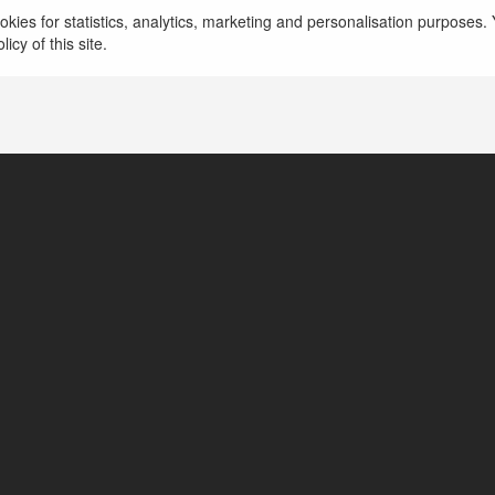
kies for statistics, analytics, marketing and personalisation purposes. Y
https://comick.ai/
icy of this site.