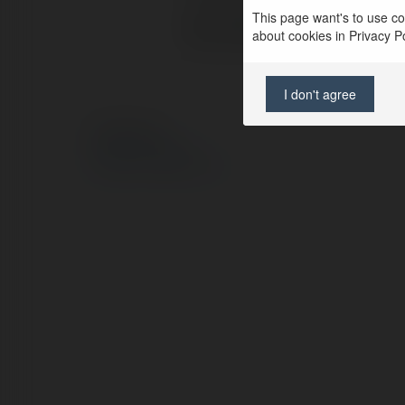
This page want's to use coo
Strona WWW:
about cookies in Privacy Pol
I don't agree
© Ekademia.pl
Polityka Prywatności
Regulamin
|
Zażądaj zwrotu