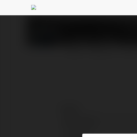
Comick manga
@comick
PROFIL
PRODUKTY
BLOG
Kontakt:
Pełna nazwa:
Lokalizacja: