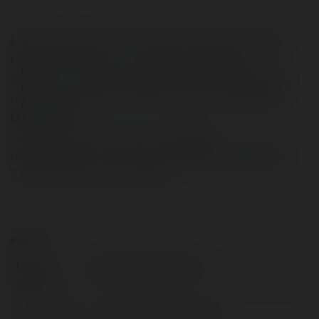
Công ty Dệt May OZ – Xưởng sản xuất vải thun tại Sài
Gòn với quy mô lớn, sở hữu nhà máy rộng lên tới
20.000m², chuyên cung cấp vải cotton, poly, spandex
chất lượng cao, giá tốt nhất thị trường. Liên hệ ngay:
0944400034
x
ưởng_sản_xuất_vải
v
ải_thun Website:
https://vaithunoz.com Phone: 0944400034 Address:
74-76 Ba Vân, P. 14, Q. Tân Bình
Kontakt:
Pełna
Công ty vải thun OZ
nazwa:
Lokalizacja:
Tp. Hồ Chí Minh, Armenia