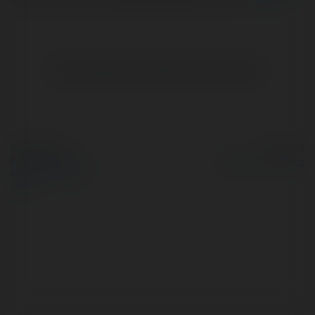
Brak widzialnych wpisów w tym miejscu.
© Ekademia.pl
Powered by
Polityka Prywatności
Regulamin
|
Zażądaj
zwrotu