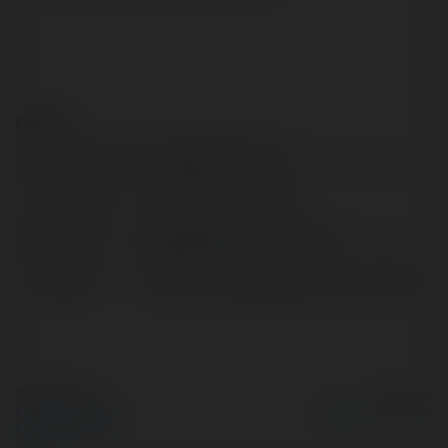
Kontakt:
Pełna nazwa:
Cổng Game Ricwin
Lokalizacja:
Hồ Chí Minh, Vietnam
X/Twitter:
httpstwittercomricwinfun
Facebook:
https://www.facebook.com/ricwinfun
© Ekademia.pl
Powered by
Polityka Prywatności
Regulamin
|
Zażądaj