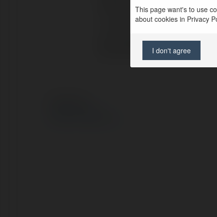
Pełna nazwa:
This page want's to use coo
about cookies in Privacy Pol
Lokalizacja:
Strona WWW:
I don't agree
© Ekademia.pl
Polityka Prywatności
Regulamin
|
Zażądaj zwrotu