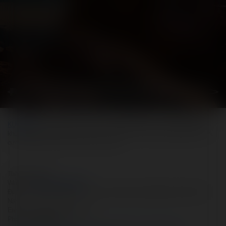
KUWIN789 ⭐️ KUWIN | LINK ĐĂNG KÝ, ĐĂNG NHẬP KUWIN MỚI NHẤT
KUWIN789
 - Trang chủ truy cập nhà cái KUWIN Casino✅ Link đăng nhập tài 
khoản KUWIN 789 chính thức tại VN ✅ Đăng ký KU WIN nhận ngay 100% cá 
cược Thể thao, Casino, Xổ số, Game Slot..
Thông tin chi tiết:
Website:
https://kuwin789.site/
Địa chỉ: 18 Ngõ 54 Nguyễn Chí Thanh, Láng Thượng, Đống Đa, Hà Nội, Việt 
Nam
Email: kuwin789.site@gmail.com
Phone: 0972945022