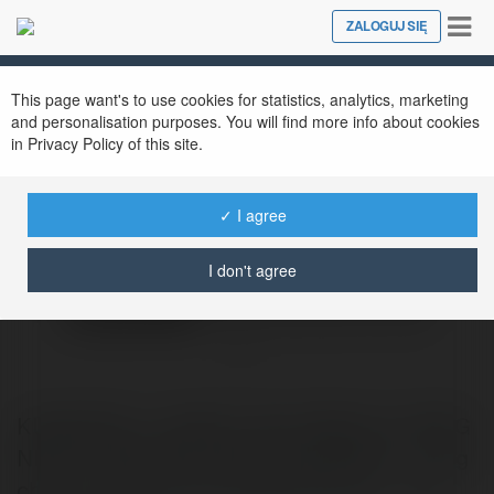
Tog
ZALOGUJ SIĘ
Close
nav
This page want's to use cookies for statistics, analytics, marketing
and personalisation purposes. You will find more info about cookies
in Privacy Policy of this site.
✓ I agree
I don't agree
Cổng game đổi thưởng Kuwin
Kuwin789
@cnggameithngkuwinkuwin789
KUWIN789 ⭐️ KUWIN | LINK ĐĂNG KÝ, ĐĂNG
NHẬP KUWIN MỚI NHẤT KUWIN789 - Trang
chủ truy cập nhà cái KUWIN Casino✅ Link