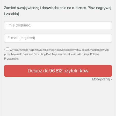
Zamień swoją wiedzę i doświadczenie na e-biznes. Pisz, nagrywaj
Omówienie i ustawienie
i zarabiaj.
sprzętu do profesjonalnego
prowadzenia webinarów i
live'ów
CzasNaE-Biznes
*
Wyrażam zgodę na przetwarzanie moich danych osobowych w celach marketingowych
przez
Majewski Business Consulting Piotr Majewski
w zakresie, jaki opisuje
Polityka
Prywatności
.
Komentarze
|
piątek, 15 maj 20, 15:20
Dołącz do 96 812 czytelników
Może później
×
Przeprowadziłem dla Was unboxing i
omówienie 2 niesamowitych mikserów video
od Blackmagic Design: Unboxing ATEM Mini i
ATEM Mini PRO