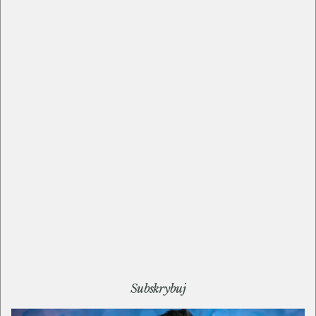
CzasNaE-Biznes
@cneb
W trakcie wywiadu z Mateuszem Chłodnickim,
pomysłodawcą
Shuttout.com
, rozmawialiśmy o:
O idei crowdfundingu (zbiórek
społecznościowych) i dostępnych opcjach
Jak ostatecznie zweryfikować ofertę lub
pomysł na produkt/biznes?
Subskrybuj
Jak nietypowo zdobyć pieniądze na nową
usługę?