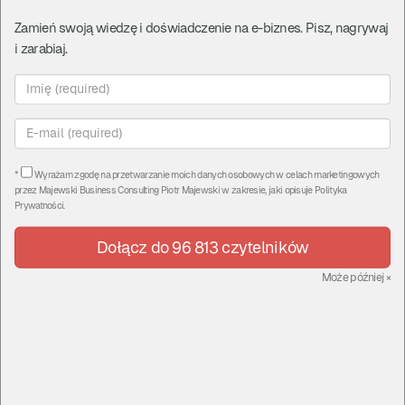
Zamień swoją wiedzę i doświadczenie na e-biznes. Pisz, nagrywaj
Omówienie i ustawienie
i zarabiaj.
sprzętu do profesjonalnego
prowadzenia webinarów i
live'ów
CzasNaE-Biznes
*
Wyrażam zgodę na przetwarzanie moich danych osobowych w celach marketingowych
przez
Majewski Business Consulting Piotr Majewski
w zakresie, jaki opisuje
Polityka
Prywatności
.
Komentarze
|
piątek, 15 maj 20, 15:20
Dołącz do 96 813 czytelników
Może później
×
Przeprowadziłem dla Was unboxing i
omówienie 2 niesamowitych mikserów video
od Blackmagic Design: Unboxing ATEM Mini i
ATEM Mini PRO