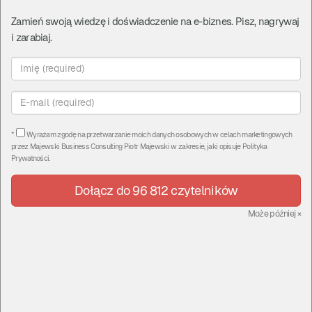
Zamień swoją wiedzę i doświadczenie na e-biznes. Pisz, nagrywaj
Omówienie i ustawienie
i zarabiaj.
sprzętu do profesjonalnego
prowadzenia webinarów i
live'ów
CzasNaE-Biznes
*
Wyrażam zgodę na przetwarzanie moich danych osobowych w celach marketingowych
przez
Majewski Business Consulting Piotr Majewski
w zakresie, jaki opisuje
Polityka
Prywatności
.
Komentarze
|
piątek, 15 maj 20, 15:20
Dołącz do 96 812 czytelników
Może później
×
Przeprowadziłem dla Was unboxing i
omówienie 2 niesamowitych mikserów video
od Blackmagic Design: Unboxing ATEM Mini i
ATEM Mini PRO