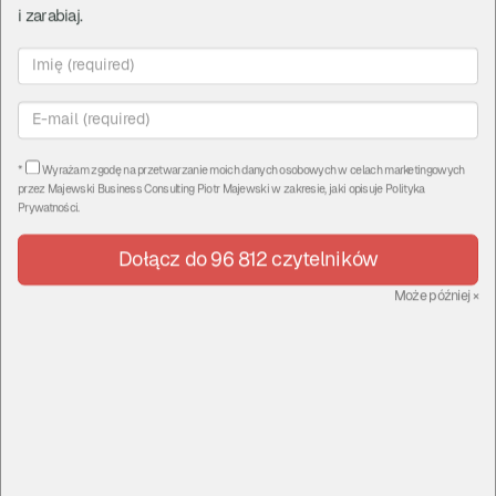
i zarabiaj.
Subskrybuj na YouTUBE
Polub na Facebooku
*
Wyrażam zgodę na przetwarzanie moich danych osobowych w celach marketingowych
przez
Majewski Business Consulting Piotr Majewski
w zakresie, jaki opisuje
Polityka
Prywatności
.
Dołącz do 96 812 czytelników
Może później
×
←
Poprzedni
Następne
→
Marka w postaci
Czy biznes musi być etyczny
skrótowca/monogramu
oraz jak walczyć z
dłużnikami?