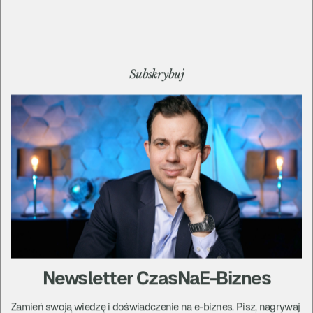
CzasNaE-Biznes
@cneb
Subskrybuj
Włanse biuro, coworking, gabinet, kawiarnia
czy praca w domu - jak różne miejsca do
pracy wpływają na efektywność i
zarządzanie ludźmi? Kiedy możesz mieć
gabinet a kiedy musisz pracować z ludźmi?
A może nie mieć biura wcale? Gdzie warto
mieć biuro? W centrum czy blisko domu?
Newsletter CzasNaE-Biznes
Zamień swoją wiedzę i doświadczenie na e-biznes. Pisz, nagrywaj