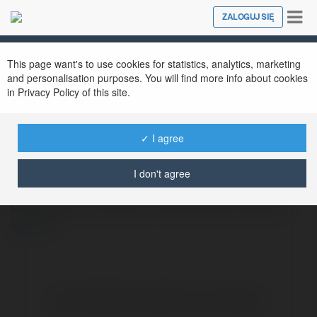
Tog
ZALOGUJ SIĘ
Close
nav
This page want's to use cookies for statistics, analytics, marketing
CMD368 vip
@cmd368vip
and personalisation purposes. You will find more info about cookies
in Privacy Policy of this site.
✓ I agree
CMD368 là một trong những nhà cái thể
thao và sòng bạc trực tuyến hàng đầu tại
I don't agree
Việt Nam. Nền tảng này cung cấp đa dạng
các dịch vụ cá cược, từ thể thao như bóng
więcej
Brak widzialnych wpisów w tym miejscu.