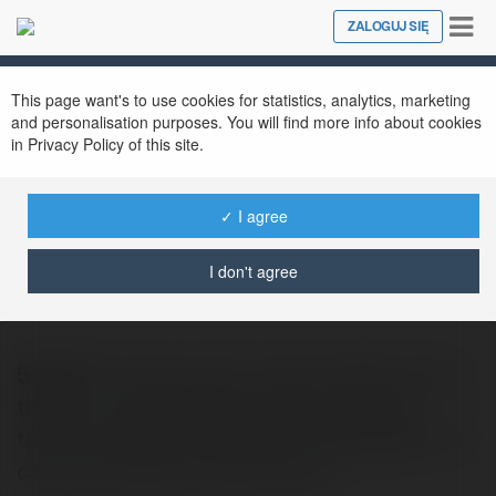
Tog
ZALOGUJ SIĘ
Close
nav
This page want's to use cookies for statistics, analytics, marketing
and personalisation purposes. You will find more info about cookies
in Privacy Policy of this site.
✓ I agree
Nhà Cái 566BET
@clindgrencvcom
I don't agree
566BET là nhà cái trực tuyến nổi bật với hệ
thống trò chơi đa dạng, tỷ lệ cược cạnh
tranh và chính sách khuyến mãi hấp dẫn. Từ
cá cược thể thao, casino live, sl