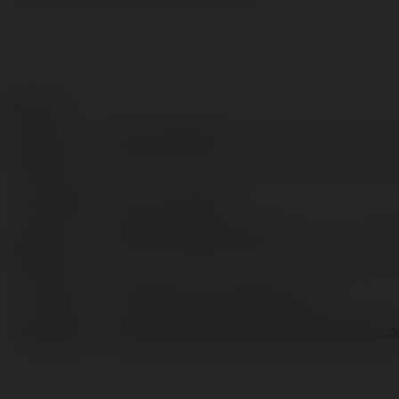
Kontakt:
Pełna
Nhà Cái 566BET
nazwa:
Lokalizacja:
Cần Thơ, Vietnam
Strona
https://clindgrencv.com/
WWW:
X/Twitter:
httpstwittercomclindgrencvcom
Facebook:
https://www.facebook.com/clindgrencvc