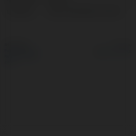
Lokalizacja:
London, United States of America
© Ekademia.pl
Powered by
Polityka Prywatności
Regulamin
|
Zażądaj
zwrotu