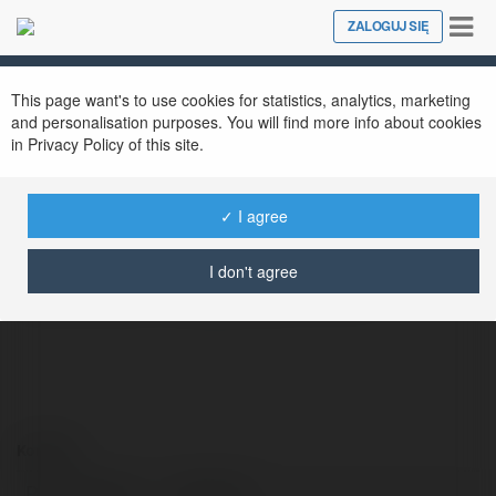
Tog
ZALOGUJ SIĘ
Close
nav
ciga rette
@cigarette
This page want's to use cookies for statistics, analytics, marketing
and personalisation purposes. You will find more info about cookies
in Privacy Policy of this site.
Bienvenue sur notre site, votre destination
✓ I agree
idéale pour acheter des Puff Cigarette, des
vapes jetables alliant simplicité et
I don't agree
performance. Conçues pour offrir un
Kontakt:
Pełna nazwa:
ciga rette