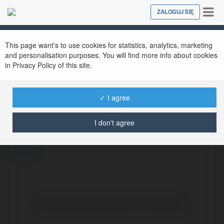
Tog
ZALOGUJ SIĘ
Close
nav
This page want's to use cookies for statistics, analytics, marketing
and personalisation purposes. You will find more info about cookies
in Privacy Policy of this site.
✓ I agree
Shop chuyện tình
@chuyentinhvn
I don't agree
więcej
Brak widzialnych wpisów w tym miejscu.