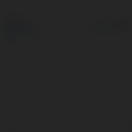
© Ekademia.pl
Powered by
Polityka Prywatności
Regulamin
|
Zażądaj
zwrotu