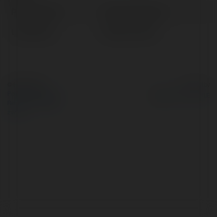
Pełna nazwa:
Chloe Sutherland
Lokalizacja:
Pasłęk, Poland
© Ekademia.pl
Powered by
Polityka Prywatności
Regulamin
|
Zażądaj
zwrotu