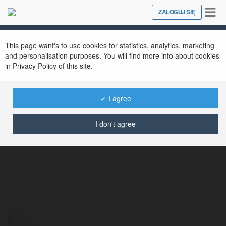
Tog
ZALOGUJ SIĘ
Close
nav
This page want's to use cookies for statistics, analytics, marketing
and personalisation purposes. You will find more info about cookies
in Privacy Policy of this site.
✓ I agree
Chloe Sutherland
@chloesutherland
I don't agree
Kontakt: