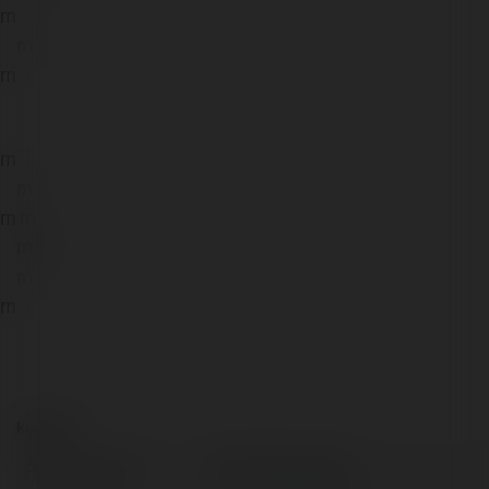
rn
rn
rn
rn
rn
rn
rn
rn rn
rn
rn
Kontakt:
Pełna nazwa:
CEO TrầnQuốcAn