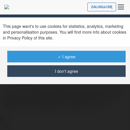
Tog
ZALOGUJ SIĘ
Close
nav
This page want's to use cookies for statistics, analytics, marketing
and personalisation purposes. You will find more info about cookies
in Privacy Policy of this site.
✓ I agree
CEO TrầnQuốcAn
@ceotrnqucan6
I don't agree
rn rn rn rn rn Trần Quốc An được xem là nhân
tố quan trọng góp phần đưa Sunwin phát
triển mạnh trong lĩnh vực giải trí trực…
rn
rn