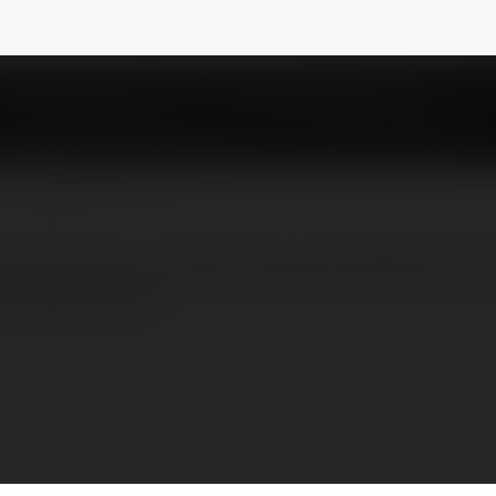
leviethung
NEWSLETTER
ời đứng sau sự thành công của KL99, một nh
tin chọn
więcej