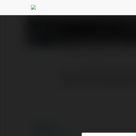
Ceo Lê Việt Hùng
@ceo
PROFIL
PRODUKTY
BLOG
Ceo Lê Việt Hùng là ngư
người chơi tại Việt Nam 
© Ekademia.pl
Polityka Prywatności