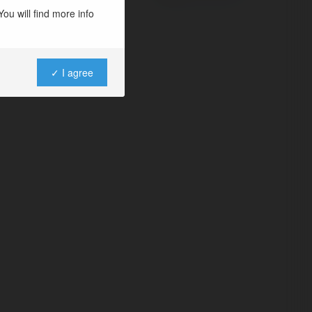
ou will find more info
✓ I agree