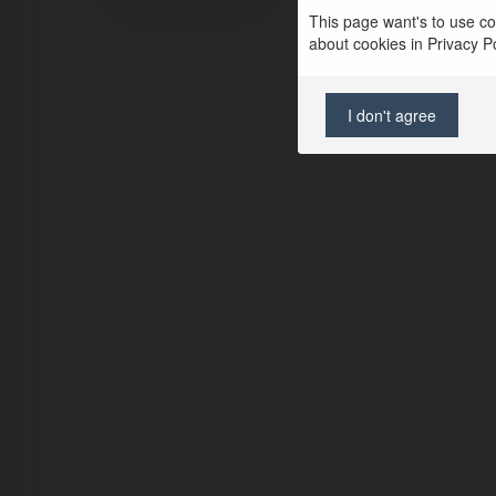
Regulamin
|
Zażądaj zwrotu
This page want's to use coo
about cookies in Privacy Pol
I don't agree