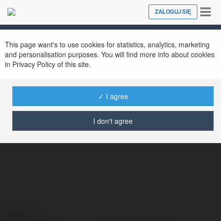
Tog
ZALOGUJ SIĘ
Close
nav
This page want's to use cookies for statistics, analytics, marketing
and personalisation purposes. You will find more info about cookies
in Privacy Policy of this site.
✓ I agree
Arnold Dobrzeniecki
@carlesubramania
I don't agree
Kontakt: