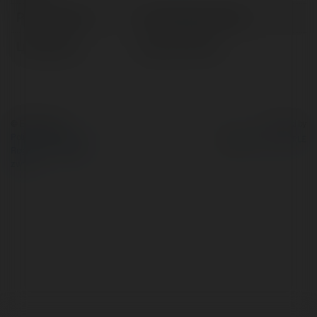
Pełna nazwa:
Arnold Dobrzeniecki
Lokalizacja:
Słupca, Poland
© Ekademia.pl
Powered by
Polityka Prywatności
Regulamin
|
Zażądaj
zwrotu