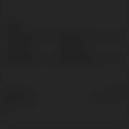
Kontakt:
Pełna nazwa:
campus life
Lokalizacja:
Japan, Japan
Strona WWW:
https://lourmel.nl/
© Ekademia.pl
Powered by
Polityka Prywatności
Regulamin
|
Zażądaj
zwrotu