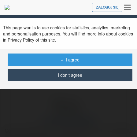
Tog
ZALOGUJ SIĘ
Close
nav
Ekademia.pl
Cá cược thể thao 247
Newsletter
This page want's to use cookies for statistics, analytics, marketing
and personalisation purposes. You will find more info about cookies
in Privacy Policy of this site.
✓ I agree
I don't agree
Cá cược thể thao 247
Cá cược thể thao 247 - Trang báo điện tử uy tín, cập nhật