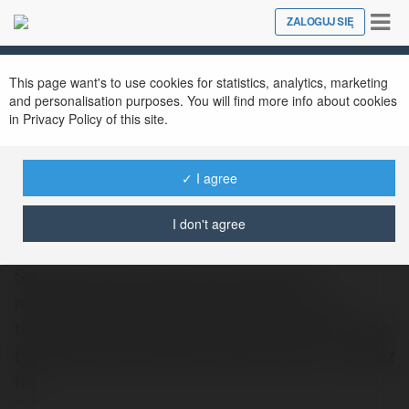
Tog
ZALOGUJ SIĘ
Close
nav
This page want's to use cookies for statistics, analytics, marketing
and personalisation purposes. You will find more info about cookies
in Privacy Policy of this site.
✓ I agree
jonhn13 Ford
@c9ehz
I don't agree
Serdecznie zapraszamy wszystkich
mieszkacow zaz goszczzcych przy nas
turystow na wakacyjna impreze W ow koniec
tygodnia apiac bedzie wielce goraco, tudziez
to…