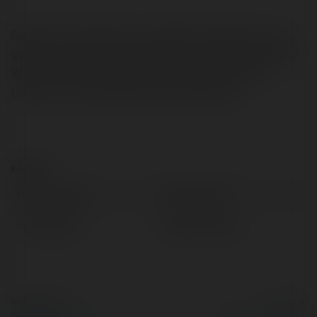
Serdecznie zapraszamy wszystkich mieszkacow zaz
goszczzcych przy nas turystow na wakacyjna impreze
W ow koniec tygodnia apiac bedzie wielce goraco,
tudziez to nie www.zinkiu.co.pl zapraszamy
Kontakt:
Pełna nazwa:
jonhn13 Ford
Lokalizacja:
Kalety, Poland
© Ekademia.pl
Powered by
Polityka Prywatności